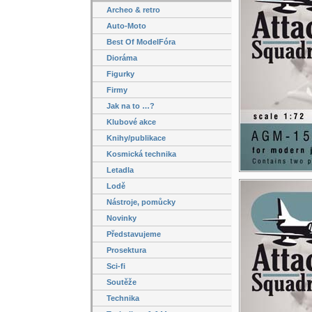
Archeo & retro
Auto-Moto
Best Of ModelFóra
Dioráma
Figurky
Firmy
Jak na to …?
Klubové akce
Knihy/publikace
Kosmická technika
Letadla
Lodě
Nástroje, pomůcky
Novinky
Představujeme
Prosektura
Sci-fi
Soutěže
Technika