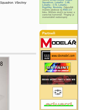
k Squadron. Všechny
Squadron
,
Letadla - 1:48
,
Letadla - 1:72
,
Letadla -
Doplňky
,
Novinky
. Odpovědi
můžete sledovat na
RSS 2.0
linku. Můžete skočit na konec a
zanechat komentář. 'Pinging' je
momentálně nedostupný.
Partneři