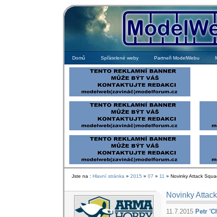
Domů
Spřátelené weby
Partneři ModelWebu
Jste na :
Hlavní stránka
»
2015
»
07
»
11
» Novinky Attack Squa
Novinky Attac
11.7.2015
Petr 'C