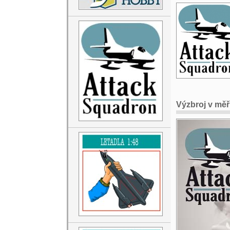
Výzbroj v měř