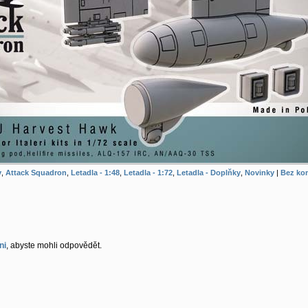
y
,
Attack Squadron
,
Letadla - 1:48
,
Letadla - 1:72
,
Letadla - Doplňky
,
Novinky
|
Bez ko
ni
, abyste mohli odpovědět.