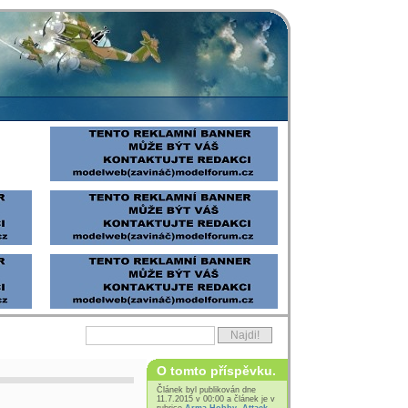
O tomto příspěvku.
Článek byl publikován dne
11.7.2015 v 00:00 a článek je v
rubrice
Arma Hobby
,
Attack