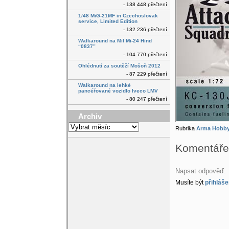
- 138 448 přečtení
1/48 MiG-21MF in Czechoslovak
service, Limited Edition
- 132 236 přečtení
Walkaround na Mil Mi-24 Hind
“0837”
- 104 770 přečtení
Ohlédnutí za soutěží Mošoň 2012
- 87 229 přečtení
Walkaround na lehké
pancéřované vozidlo Iveco LMV
- 80 247 přečtení
Archiv
Archiv
Rubrika
Arma Hobb
Komentáře
Napsat odpověď.
Musíte být
přihláše