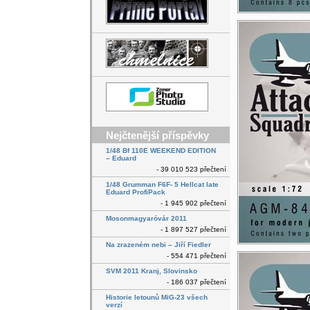
Nejčtenější příspěvky
1/48 Bf 110E WEEKEND EDITION
– Eduard
- 39 010 523 přečtení
1/48 Grumman F6F- 5 Hellcat late
Eduard ProfiPack
- 1 945 902 přečtení
Mosonmagyaróvár 2011
- 1 897 527 přečtení
Na zrazeném nebi – Jiří Fiedler
- 554 471 přečtení
SVM 2011 Kranj, Slovinsko
- 186 037 přečtení
Historie letounů MiG-23 všech
verzí