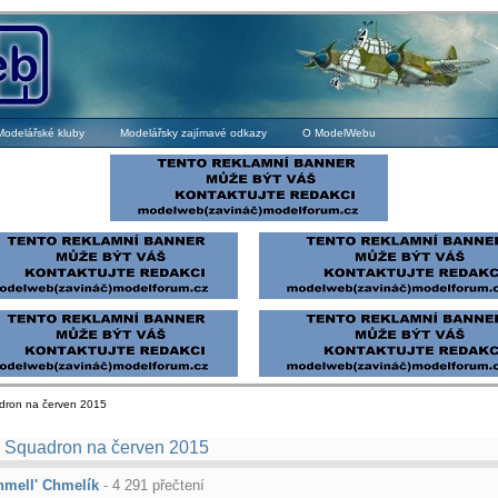
Modelářské kluby
Modelářsky zajímavé odkazy
O ModelWebu
dron na červen 2015
k Squadron na červen 2015
hmell' Chmelík
- 4 291 přečtení