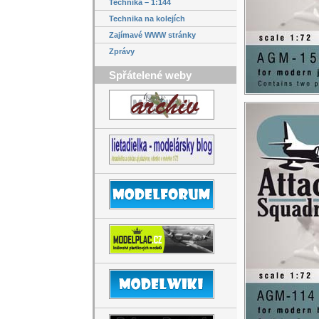
Technika – 1:144
Technika na kolejích
Zajímavé WWW stránky
Zprávy
Spřátelené weby