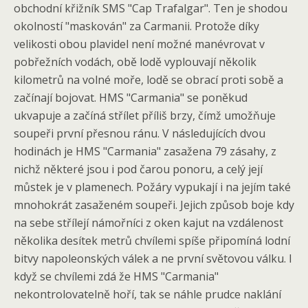
obchodní křižník SMS "Cap Trafalgar". Ten je shodou
okolností "maskován" za Carmanii. Protože díky
velikosti obou plavidel není možné manévrovat v
pobřežních vodách, obě lodě vyplouvají několik
kilometrů na volné moře, lodě se obrací proti sobě a
začínají bojovat. HMS "Carmania" se poněkud
ukvapuje a začíná střílet příliš brzy, čímž umožňuje
soupeři první přesnou ránu. V následujících dvou
hodinách je HMS "Carmania" zasažena 79 zásahy, z
nichž některé jsou i pod čarou ponoru, a celý její
můstek je v plamenech. Požáry vypukají i na jejím také
mnohokrát zasaženém soupeři. Jejich způsob boje kdy
na sebe střílejí námořníci z oken kajut na vzdálenost
několika desítek metrů chvílemi spíše připomíná lodní
bitvy napoleonských válek a ne první světovou válku. I
když se chvílemi zdá že HMS "Carmania"
nekontrolovatelně hoří, tak se náhle prudce naklání