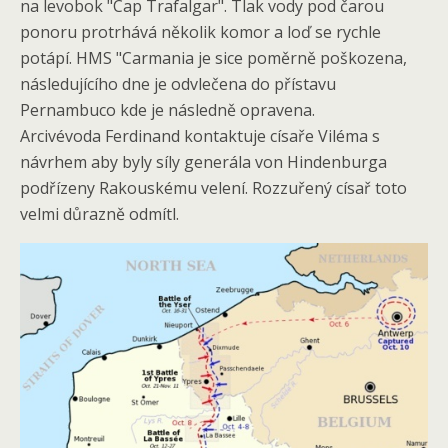
na levobok "Cap Trafalgar". Tlak vody pod čarou
ponoru protrhává několik komor a loď se rychle
potápí. HMS "Carmania je sice poměrně poškozena,
následujícího dne je odvlečena do přístavu
Pernambuco kde je následně opravena.
Arcivévoda Ferdinand kontaktuje císaře Viléma s
návrhem aby byly síly generála von Hindenburga
podřízeny Rakouskému velení. Rozzuřený císař toto
velmi důrazně odmítl.