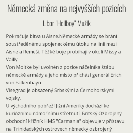
Německá změna na nejvyšších pozicích
Libor "Hellboy" Mužík
Pokračuje bitva u Aisne.Německé armády se brání
soustředěnému spojeneckému útoku na linii mezi
Aisne a Remeší. Těžké boje probíhají v okolí Missy a
Vailly.
Von Moltke byl uvolněn z pozice náčelníka štábu
německé armády a jeho místo přichází generál Erich
von Falkenhayn.
Visegrad je obsazený Srbskými a Černohorskými
vojsky.
U východního pobřeží Jižní Ameriky dochází ke
kurióznímu námořnímu střetnutí. Britský Ozbrojený
obchodní křižník HMS "Carmania" objevuje v přístavu
na Trinidadských ostrovech německý ozbrojený