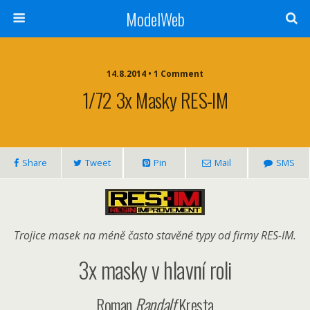
ModelWeb
14.8.2014 • 1 Comment
1/72 3x Masky RES-IM
Share
Tweet
Pin
Mail
SMS
Trojice masek na méně často stavěné typy od firmy RES-IM.
3x masky v hlavní roli
Roman
Randalf
Kresta