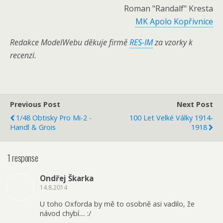
Roman "Randalf" Kresta
MK Apolo Kopřivnice
Redakce ModelWebu děkuje firmě
RES-IM
za vzorky k
recenzi.
Previous Post
Next Post
1/48 Obtisky Pro Mi-2 -
100 Let Velké Války 1914-
Handl & Grois
1918
1 response
Ondřej Škarka
14.8.2014
U toho Oxforda by mě to osobně asi vadilo, že
návod chybí.... :/