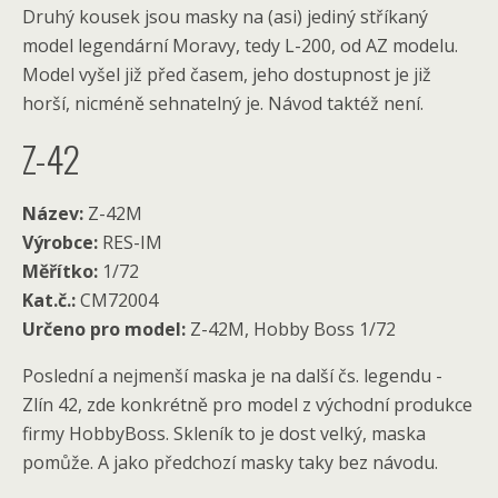
Druhý kousek jsou masky na (asi) jediný stříkaný
model legendární Moravy, tedy L-200, od AZ modelu.
Model vyšel již před časem, jeho dostupnost je již
horší, nicméně sehnatelný je. Návod taktéž není.
Z-42
Název:
Z-42M
Výrobce:
RES-IM
Měřítko:
1/72
Kat.č.:
CM72004
Určeno pro model:
Z-42M, Hobby Boss 1/72
Poslední a nejmenší maska je na další čs. legendu -
Zlín 42, zde konkrétně pro model z východní produkce
firmy HobbyBoss. Skleník to je dost velký, maska
pomůže. A jako předchozí masky taky bez návodu.