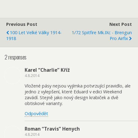
Previous Post
Next Post
100 Let Velké Války 1914-
1/72 Spitfire Mk.IXc - Brengun
1918
Pro Airfix
2 responses
Karel “Charlie” Kříž
4.8.2014
Vložené pásy nejsou vyjímka potvrzující pravidlo, ale
jedno z vylepšení, které Eduard v edici Weekend
zavádí. Stejně jako nový design krabiček a dvě
obtiskové varianty.
Odpovědět
Roman “Travis” Henych
4.8.2014