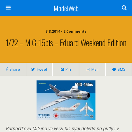
ModelWeb
3.8.2014 • 2 Comments
1/72 – MiG-15bis – Eduard Weekend Edition
Share
Tweet
Pin
Mail
SMS
Patnáctková MiGina ve verzi bis nyní dolétla na pulty i v