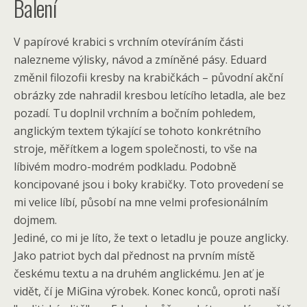
Balení
V papírové krabici s vrchním otevíráním části
nalezneme výlisky, návod a zmíněné pásy. Eduard
změnil filozofii kresby na krabičkách – původní akční
obrázky zde nahradil kresbou letícího letadla, ale bez
pozadí. Tu doplnil vrchním a bočním pohledem,
anglickým textem týkající se tohoto konkrétního
stroje, měřítkem a logem společnosti, to vše na
líbivém modro-modrém podkladu. Podobně
koncipované jsou i boky krabičky. Toto provedení se
mi velice líbí, působí na mne velmi profesionálním
dojmem.
Jediné, co mi je líto, že text o letadlu je pouze anglicky.
Jako patriot bych dal přednost na prvním místě
českému textu a na druhém anglickému. Jen ať je
vidět, čí je MiGina výrobek. Konec konců, oproti naší