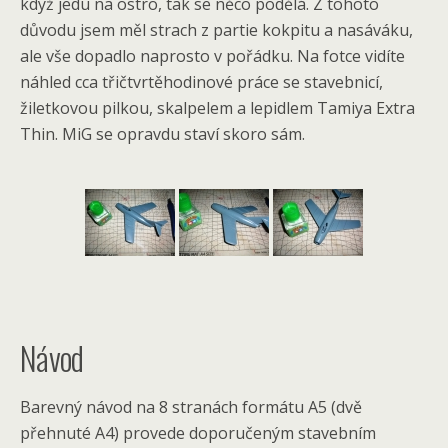
když jedu na ostro, tak se něco podělá. Z tohoto
důvodu jsem měl strach z partie kokpitu a nasáváku,
ale vše dopadlo naprosto v pořádku. Na fotce vidíte
náhled cca třičtvrtěhodinové práce se stavebnicí,
žiletkovou pilkou, skalpelem a lepidlem Tamiya Extra
Thin. MiG se opravdu staví skoro sám.
Návod
Barevný návod na 8 stranách formátu A5 (dvě
přehnuté A4) provede doporučeným stavebním