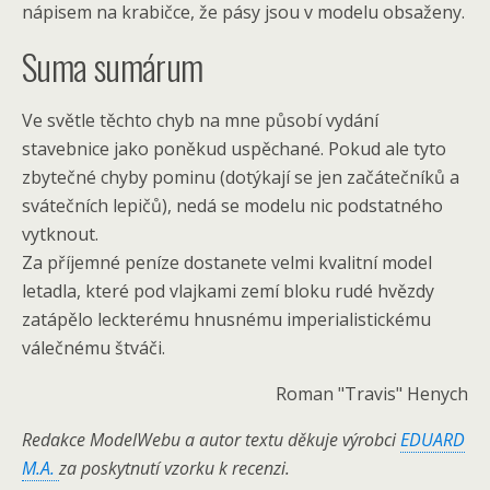
nápisem na krabičce, že pásy jsou v modelu obsaženy.
Suma sumárum
Ve světle těchto chyb na mne působí vydání
stavebnice jako poněkud uspěchané. Pokud ale tyto
zbytečné chyby pominu (dotýkají se jen začátečníků a
svátečních lepičů), nedá se modelu nic podstatného
vytknout.
Za příjemné peníze dostanete velmi kvalitní model
letadla, které pod vlajkami zemí bloku rudé hvězdy
zatápělo leckterému hnusnému imperialistickému
válečnému štváči.
Roman "Travis" Henych
Redakce ModelWebu a autor textu děkuje výrobci
EDUARD
M.A.
za poskytnutí vzorku k recenzi.