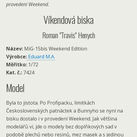
provedení Weekend.
Víkendová biska
Roman "Travis" Henych
Název:
MiG-15bis Weekend Edition
Výrobce:
Eduard M.A.
Měřítko:
1/72
Kat. č.:
7424
Model
Byla to jistota. Po Profipacku, limitkách
Československých patnáctek a Bunnyho se nyní na
bisku dostalo i v provedení Weekend. Jak většina
modelářů ví, jde o modely bez doplňkových sad v
podobě plechů nebo resinů, mez masek a s jedinou