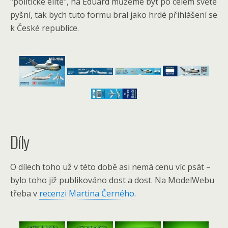
"politické elitě", na Eduard můžeme být po celém světě
pyšní, tak bych tuto formu bral jako hrdé přihlášení se
k České republice.
Díly
O dílech toho už v této době asi nemá cenu víc psát –
bylo toho již publikováno dost a dost. Na ModelWebu
třeba v
recenzi Martina Černého
.