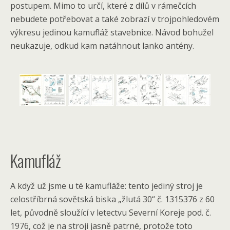
postupem. Mimo to určí, které z dílů v rámečcích
nebudete potřebovat a také zobrazí v trojpohledovém
výkresu jedinou kamufláž stavebnice. Návod bohužel
neukazuje, odkud kam natáhnout lanko antény.
Kamufláž
A když už jsme u té kamufláže: tento jediný stroj je
celostříbrná sovětská biska „žlutá 30“ č. 1315376 z 60
let, původně sloužící v letectvu Severní Koreje pod. č.
1976, což je na stroji jasně patrné, protože toto