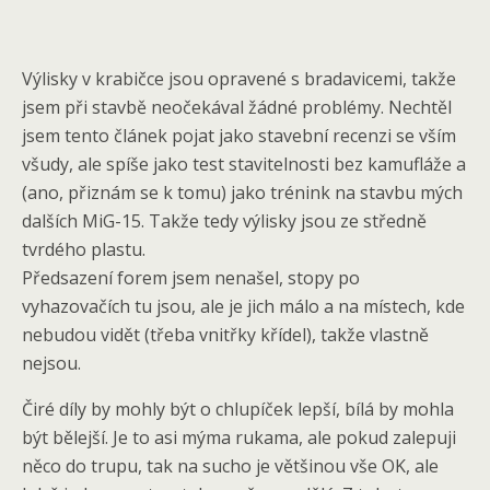
Výlisky v krabičce jsou opravené s bradavicemi, takže
jsem při stavbě neočekával žádné problémy. Nechtěl
jsem tento článek pojat jako stavební recenzi se vším
všudy, ale spíše jako test stavitelnosti bez kamufláže a
(ano, přiznám se k tomu) jako trénink na stavbu mých
dalších MiG-15. Takže tedy výlisky jsou ze středně
tvrdého plastu.
Předsazení forem jsem nenašel, stopy po
vyhazovačích tu jsou, ale je jich málo a na místech, kde
nebudou vidět (třeba vnitřky křídel), takže vlastně
nejsou.
Čiré díly by mohly být o chlupíček lepší, bílá by mohla
být bělejší. Je to asi mýma rukama, ale pokud zalepuji
něco do trupu, tak na sucho je většinou vše OK, ale