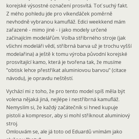
korejské výsostné označení prosvítá. Toť suchý fakt.
Z mého pohledu jde pro víkenďáček poměrně
nevhodně vybranou kamufláž. Edici weekkend mám
zařazené - mimo jiné - i jako modely určené
začínajícím modelářům. Volba stříbrného stroje (jak
všichni modeláři vědí, stříbrná barva už je trochu vyšší
modelařina) a ještě k tomu výroba původní korejské
prosvítající kamo, která je tvořena tak, že musíme
"obtisk lehce přestříkat aluminiovou barvou" (citace
návodu), je opravdu neštěstí.
Vychází mi z toho, že pro tento model spíš měla být
volena nějaká jiná, nejlépe i nestříbrná kamufláž.
Nemyslím si, že každý začátečník si hned kupuje
pistoli a kompresor, aby si mohl stříknout aluminiový
stroj.
Omlouvám se, ale já toto od Eduardů vnímám jako