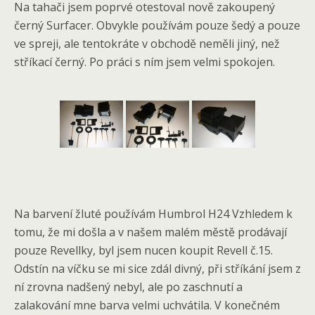
Na tahači jsem poprvé otestoval nově zakoupený
černý Surfacer. Obvykle používám pouze šedý a pouze
ve spreji, ale tentokráte v obchodě neměli jiný, než
stříkací černý. Po práci s ním jsem velmi spokojen.
Na barvení žluté používám Humbrol H24 Vzhledem k
tomu, že mi došla a v našem malém městě prodávají
pouze Revellky, byl jsem nucen koupit Revell č.15.
Odstín na víčku se mi sice zdál divný, při stříkání jsem z
ní zrovna nadšený nebyl, ale po zaschnutí a
zalakování mne barva velmi uchvátila. V konečném