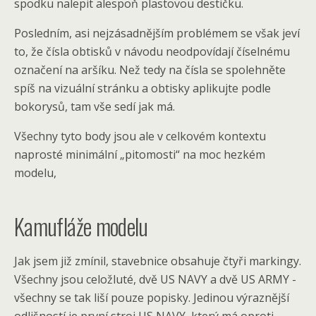
spodku nalepit alespoň plastovou destičku.
Posledním, asi nejzásadnějším problémem se však jeví
to, že čísla obtisků v návodu neodpovídají číselnému
označení na aršíku. Než tedy na čísla se spolehněte
spíš na vizuální stránku a obtisky aplikujte podle
bokorysů, tam vše sedí jak má.
Všechny tyto body jsou ale v celkovém kontextu
naprosté minimální „pitomosti“ na moc hezkém
modelu,
Kamufláže modelu
Jak jsem již zmínil, stavebnice obsahuje čtyři markingy.
Všechny jsou celožluté, dvě US NAVY a dvě US ARMY -
všechny se tak liší pouze popisky. Jedinou výraznější