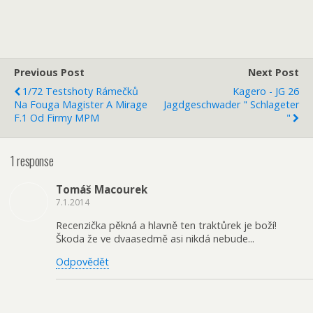
Previous Post
Next Post
1/72 Testshoty Rámečků
Kagero - JG 26
Na Fouga Magister A Mirage
Jagdgeschwader " Schlageter
F.1 Od Firmy MPM
"
1 response
Tomáš Macourek
7.1.2014
Recenzička pěkná a hlavně ten traktůrek je boží!
Škoda že ve dvaasedmě asi nikdá nebude...
Odpovědět