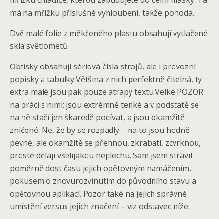
mřížku chladiče, kterou zabudujete do čelní masky. Ta
má na mřížku příslušné vyhloubení, takže pohoda.
Dvě malé folie z měkčeného plastu obsahují vytlačené
skla světlometů.
Obtisky obsahují sériová čísla strojů, ale i provozní
popisky a tabulky.Většina z nich perfektně čitelná, ty
extra malé jsou pak pouze atrapy textu.Velké POZOR
na práci s nimi: jsou extrémně tenké a v podstatě se
na ně stačí jen škaredě podívat, a jsou okamžitě
zničené. Ne, že by se rozpadly – na to jsou hodně
pevné, ale okamžitě se přehnou, zkrabatí, zcvrknou,
prostě dělají všelijakou neplechu. Sám jsem strávil
poměrně dost času jejich opětovným namáčením,
pokusem o znovurozvinutím do původního stavu a
opětovnou aplikací. Pozor také na jejich správné
umístění versus jejich značení – viz odstavec níže.