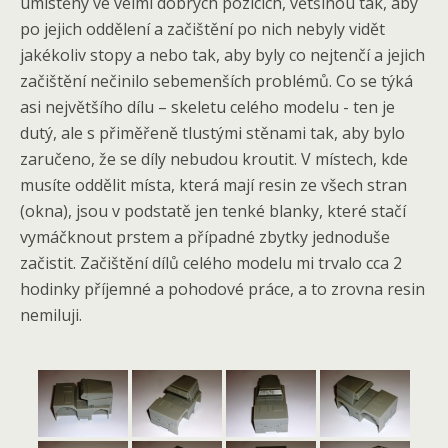
umístěny ve velmi dobrých pozicích, většinou tak, aby
po jejich oddělení a začištění po nich nebyly vidět
jakékoliv stopy a nebo tak, aby byly co nejtenčí a jejich
začištění nečinilo sebemenších problémů. Co se týká
asi největšího dílu – skeletu celého modelu - ten je
dutý, ale s přiměřeně tlustými stěnami tak, aby bylo
zaručeno, že se díly nebudou kroutit. V místech, kde
musíte oddělit místa, která mají resin ze všech stran
(okna), jsou v podstatě jen tenké blanky, které stačí
vymáčknout prstem a případné zbytky jednoduše
začistit. Začištění dílů celého modelu mi trvalo cca 2
hodinky příjemné a pohodové práce, a to zrovna resin
nemiluji.