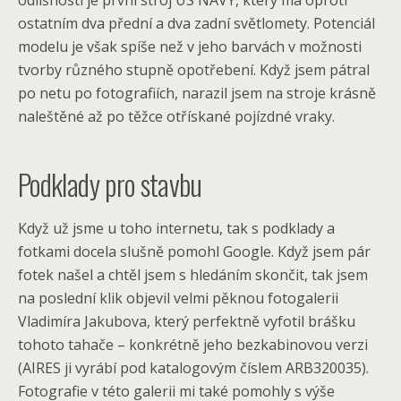
odlišností je první stroj US NAVY, který má oproti
ostatním dva přední a dva zadní světlomety. Potenciál
modelu je však spíše než v jeho barvách v možnosti
tvorby různého stupně opotřebení. Když jsem pátral
po netu po fotografiích, narazil jsem na stroje krásně
naleštěné až po těžce otřískané pojízdné vraky.
Podklady pro stavbu
Když už jsme u toho internetu, tak s podklady a
fotkami docela slušně pomohl Google. Když jsem pár
fotek našel a chtěl jsem s hledáním skončit, tak jsem
na poslední klik objevil velmi pěknou fotogalerii
Vladimíra Jakubova, který perfektně vyfotil brášku
tohoto tahače – konkrétně jeho bezkabinovou verzi
(AIRES ji vyrábí pod katalogovým číslem ARB320035).
Fotografie v této galerii mi také pomohly s výše