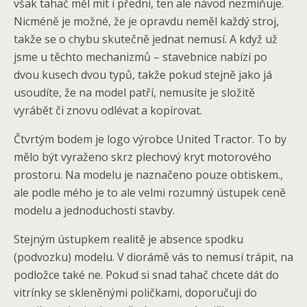
však tahač měl mít i přední, ten ale návod nezmiňuje.
Nicméně je možné, že je opravdu neměl každý stroj,
takže se o chybu skutečně jednat nemusí. A když už
jsme u těchto mechanizmů – stavebnice nabízí po
dvou kusech dvou typů, takže pokud stejně jako já
usoudíte, že na model patří, nemusíte je složitě
vyrábět či znovu odlévat a kopírovat.
Čtvrtým bodem je logo výrobce United Tractor. To by
mělo být vyraženo skrz plechový kryt motorového
prostoru. Na modelu je naznačeno pouze obtiskem.,
ale podle mého je to ale velmi rozumný ústupek ceně
modelu a jednoduchosti stavby.
Stejným ústupkem realitě je absence spodku
(podvozku) modelu. V diorámě vás to nemusí trápit, na
podložce také ne. Pokud si snad tahač chcete dát do
vitrínky se skleněnými poličkami, doporučuji do