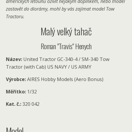
amerických letounů oživit nějakým doplňkem, nebo model
zastavět do diorámy, mohl by vás zajímat model Tow
Tractoru.
Malý velký tahač
Roman "Travis" Henych
Název:
United Tractor GC-340-4 / SM-340 Tow
Tractor (with Cab) US NAVY / US ARMY
Výrobce:
AIRES Hobby Models (Aero Bonus)
Měřítko:
1/32
Kat. č.:
320 042
Model