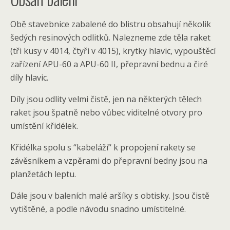
Obě stavebnice zabalené do blistru obsahují několik
šedých resinových odlitků. Nalezneme zde těla raket
(tři kusy v 4014, čtyři v 4015), krytky hlavic, vypouštěcí
zařízení APU-60 a APU-60 II, přepravní bednu a čiré
díly hlavic.
Díly jsou odlity velmi čistě, jen na některých tělech
raket jsou špatně nebo vůbec viditelné otvory pro
umístění křidélek.
Křidélka spolu s “kabeláží“ k propojení rakety se
závěsníkem a vzpěrami do přepravní bedny jsou na
planžetách leptu.
Dále jsou v baleních malé aršíky s obtisky. Jsou čistě
vytištěné, a podle návodu snadno umístitelné.