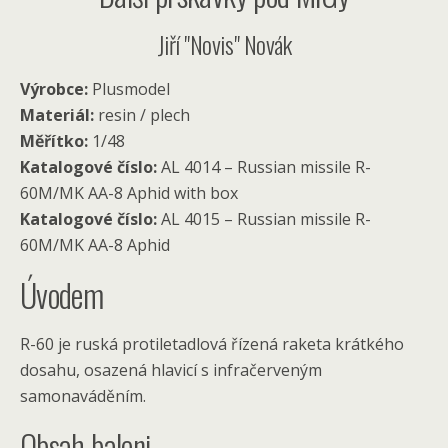
Jiří "Novis" Novák
Výrobce:
Plusmodel
Materiál:
resin / plech
Měřítko:
1/48
Katalogové číslo:
AL 4014 – Russian missile R-
60M/MK AA-8 Aphid with box
Katalogové číslo:
AL 4015 – Russian missile R-
60M/MK AA-8 Aphid
Úvodem
R-60 je ruská protiletadlová řízená raketa krátkého
dosahu, osazená hlavicí s infračerveným
samonaváděním.
Obsah baleni