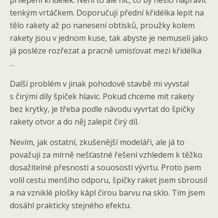
přilepení křidélek. Není to ale nic, co by nešlo napravit
tenkým vrtáčkem. Doporučuji přední křidélka lepit na
tělo rakety až po nanesení obtisků, proužky kolem
rakety jsou v jednom kuse, tak abyste je nemuseli jako
já posléze rozřezat a pracně umisťovat mezi křidélka
…
Další problém v jinak pohodové stavbě mi vyvstal
s čirými díly špiček hlavic. Pokud chceme mít rakety
bez krytky, je třeba podle návodu vyvrtat do špičky
rakety otvor a do něj zalepit čirý díl.
Nevím, jak ostatní, zkušenější modeláři, ale já to
považuji za mírně nešťastné řešení vzhledem k těžko
dosažitelné přesnosti a souososti vývrtu. Proto jsem
volil cestu menšího odporu, špičky raket jsem sbrousil
a na vzniklé plošky kápl čirou barvu na sklo. Tím jsem
dosáhl prakticky stejného efektu.