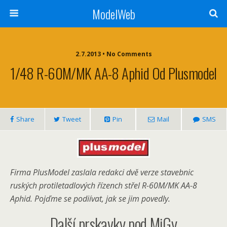
ModelWeb
2.7.2013 • No Comments
1/48 R-60M/MK AA-8 Aphid Od Plusmodel
Share
Tweet
Pin
Mail
SMS
Firma PlusModel zaslala redakci dvě verze stavebnic
ruských protiletadlových řízench střel R-60M/MK AA-8
Aphid. Pojďme se podiívat, jak se jim povedly.
Další prskavky pod MiGy