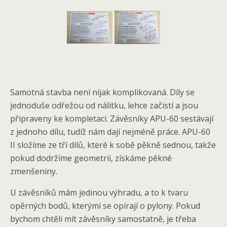
Samotná stavba není nijak komplikovaná. Díly se
jednoduše odřežou od nálitku, lehce začistí a jsou
připraveny ke kompletaci. Závěsníky APU-60 sestávají
z jednoho dílu, tudíž nám dají nejméně práce. APU-60
II složíme ze tří dílů, které k sobě pěkně sednou, takže
pokud dodržíme geometrii, získáme pěkné
zmenšeniny.
U závěsníků mám jedinou výhradu, a to k tvaru
opěrných bodů, kterými se opírají o pylony. Pokud
bychom chtěli mít závěsníky samostatně, je třeba