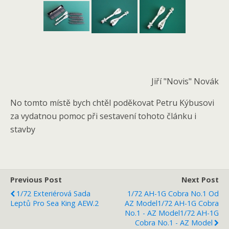
Jiří "Novis" Novák
No tomto místě bych chtěl poděkovat Petru Kýbusovi
za vydatnou pomoc při sestavení tohoto článku i
stavby
Previous Post
Next Post
1/72 Exteriérová Sada
1/72 AH-1G Cobra No.1 Od
Leptů Pro Sea King AEW.2
AZ Model
1/72 AH-1G Cobra
No.1 - AZ Model
1/72 AH-1G
Cobra No.1 - AZ Model