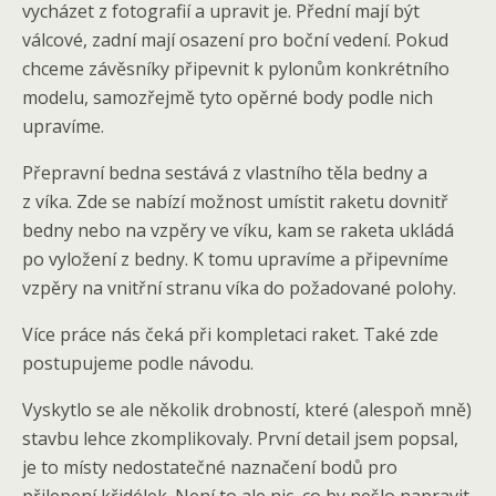
vycházet z fotografií a upravit je. Přední mají být
válcové, zadní mají osazení pro boční vedení. Pokud
chceme závěsníky připevnit k pylonům konkrétního
modelu, samozřejmě tyto opěrné body podle nich
upravíme.
Přepravní bedna sestává z vlastního těla bedny a
z víka. Zde se nabízí možnost umístit raketu dovnitř
bedny nebo na vzpěry ve víku, kam se raketa ukládá
po vyložení z bedny. K tomu upravíme a připevníme
vzpěry na vnitřní stranu víka do požadované polohy.
Více práce nás čeká při kompletaci raket. Také zde
postupujeme podle návodu.
Vyskytlo se ale několik drobností, které (alespoň mně)
stavbu lehce zkomplikovaly. První detail jsem popsal,
je to místy nedostatečné naznačení bodů pro