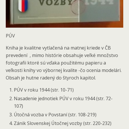
PÚV
Kniha je kvalitne vytlačená na matnej kriede v ČB
prevedení , mimo histórie obsahuje veľké množstvo
fotografii ktoré sú vďaka použitému papieru a
veľkosti knihy vo výbornej kvalite -čo ocenia modelári.
Obsah je hutne radený do štyroch kapitol.
PÚV v roku 1944 (str. 10-71)
Nasadenie jednotiek PÚV v roku 1944 (str. 72-
107)
Útočná vozba v Povstaní (str. 108-219)
Zánik Slovenskej Útočnej vozby (str. 220-232)