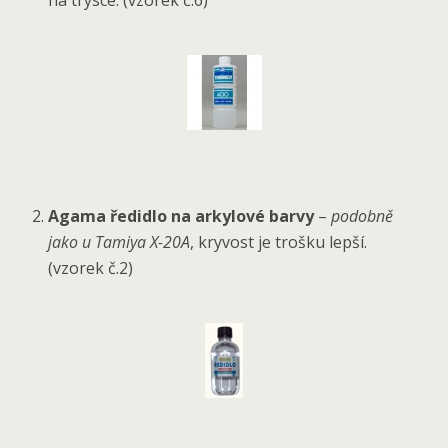
na trysce. (vzorek č.6)
Agama ředidlo na arkylové barvy
–
podobně
jako u Tamiya X-20A
, kryvost je trošku lepší.
(vzorek č.2)