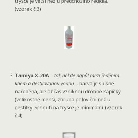
trysce je větší než u předchozího ředidla.
(vzorek č.3)
Tamiya X-20A
–
tak někde napůl mezi ředěním
lihem a destilovanou vodou
– barva je slušně
naředěna, ale občas vzniknou drobné kapičky
(velikostně menší, zhruba poloviční než u
destilky. Schnutí na trysce je minimální. (vzorek
č.4)