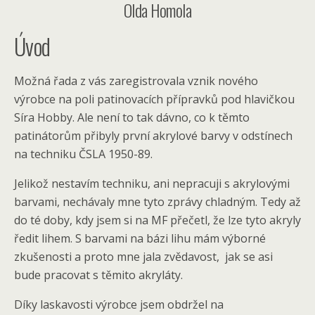
Olda Homola
Úvod
Možná řada z vás zaregistrovala vznik nového
výrobce na poli patinovacích přípravků pod hlavičkou
Síra Hobby. Ale není to tak dávno, co k těmto
patinátorům přibyly první akrylové barvy v odstínech
na techniku ČSLA 1950-89.
Jelikož nestavím techniku, ani nepracuji s akrylovými
barvami, nechávaly mne tyto zprávy chladným. Tedy až
do té doby, kdy jsem si na MF přečetl, že lze tyto akryly
ředit lihem. S barvami na bázi lihu mám výborné
zkušenosti a proto mne jala zvědavost, jak se asi
bude pracovat s těmito akryláty.
Díky laskavosti výrobce jsem obdržel na