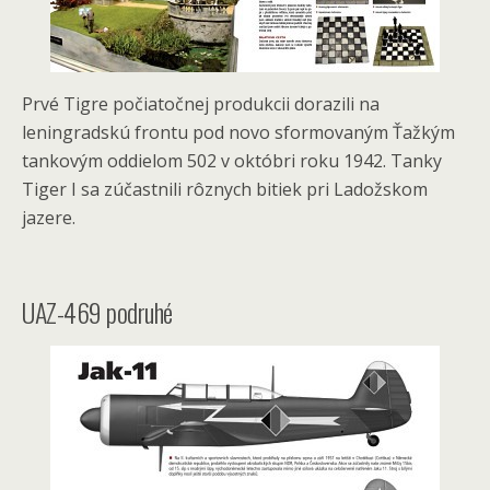
Prvé Tigre počiatočnej produkcii dorazili na
leningradskú frontu pod novo sformovaným Ťažkým
tankovým oddielom 502 v októbri roku 1942. Tanky
Tiger I sa zúčastnili rôznych bitiek pri Ladožskom
jazere.
UAZ-469 podruhé