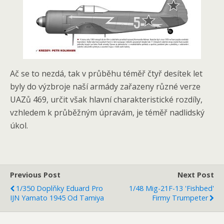
Ač se to nezdá, tak v průběhu téměř čtyř desítek let
byly do výzbroje naší armády zařazeny různé verze
UAZů 469, určit však hlavní charakteristické rozdíly,
vzhledem k průběžným úpravám, je téměř nadlidský
úkol.
Previous Post
Next Post
1/350 Doplňky Eduard Pro
1/48 Mig-21F-13 'Fishbed'
IJN Yamato 1945 Od Tamiya
Firmy Trumpeter