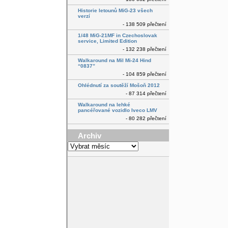
Historie letounů MiG-23 všech
verzí
- 138 509 přečtení
1/48 MiG-21MF in Czechoslovak
service, Limited Edition
- 132 238 přečtení
Walkaround na Mil Mi-24 Hind
“0837”
- 104 859 přečtení
Ohlédnutí za soutěží Mošoň 2012
- 87 314 přečtení
Walkaround na lehké
pancéřované vozidlo Iveco LMV
- 80 282 přečtení
Archiv
Archiv