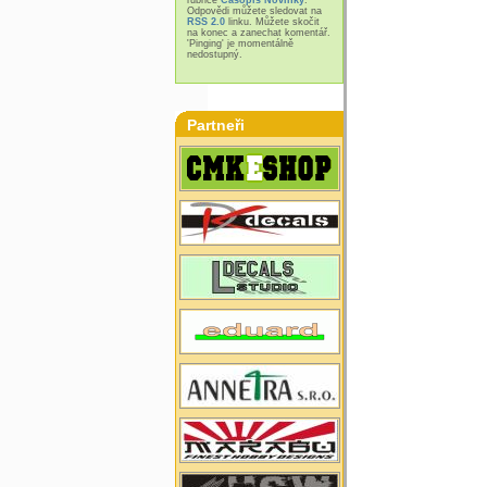
Odpovědi můžete sledovat na
RSS 2.0
linku. Můžete skočit
na konec a zanechat komentář.
'Pinging' je momentálně
nedostupný.
Partneři