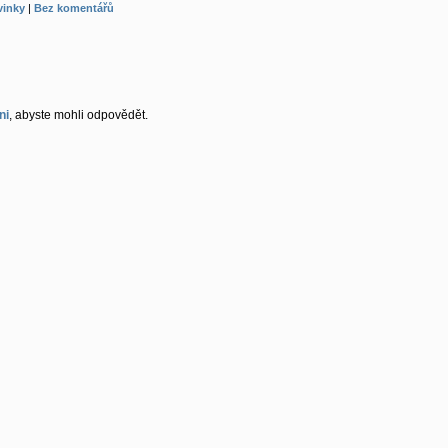
vinky
|
Bez komentářů
ni
, abyste mohli odpovědět.