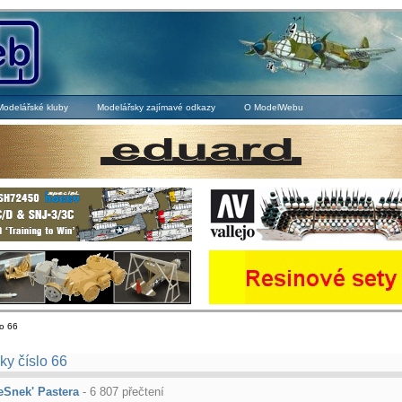
Modelářské kluby
Modelářsky zajímavé odkazy
O ModelWebu
o 66
y číslo 66
eSnek' Pastera
- 6 807 přečtení