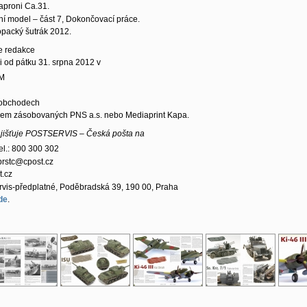
roni Ca.31.
ní model – část 7, Dokončovací práce.
opacký šutrák 2012.
je redakce
i od pátku 31. srpna 2012 v
PM
 obchodech
iskem zásobovaných PNS a.s. nebo Mediaprint Kapa.
ajišťuje POSTSERVIS – Česká pošta na
el.: 800 300 302
prstc@cpost.cz
t.cz
rvis-předplatné, Poděbradská 39, 190 00, Praha
de
.