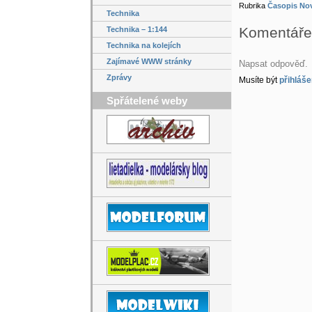
Rubrika
Časopis No
Technika
Komentáře
Technika – 1:144
Technika na kolejích
Zajímavé WWW stránky
Napsat odpověď.
Zprávy
Musíte být
přihláše
Spřátelené weby