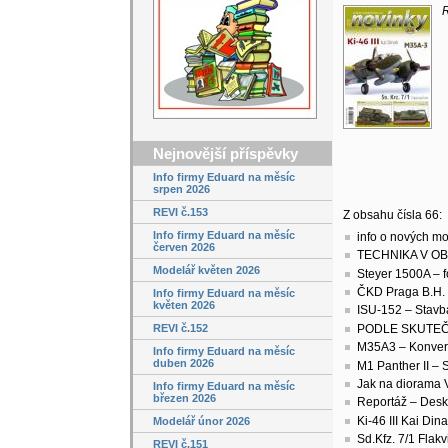
R
Nejnovější příspěvky
Info firmy Eduard na měsíc
srpen 2026
REVI č.153
Z obsahu čísla 66:
Info firmy Eduard na měsíc
info o nových m
červen 2026
TECHNIKA V OBJ
Modelář květen 2026
Steyer 1500A – f
ČKD Praga B.H. 
Info firmy Eduard na měsíc
květen 2026
ISU-152 – Stavb
PODLE SKUTEČNO
REVI č.152
M35A3 – Konver
Info firmy Eduard na měsíc
duben 2026
M1 Panther II –
Jak na diorama VI
Info firmy Eduard na měsíc
březen 2026
Reportáž – Desko
Ki-46 III Kai Di
Modelář únor 2026
Sd.Kfz. 7/1 Flak
REVI č.151