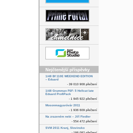
Nejčtenější příspěvky
1/48 Bf 110E WEEKEND EDITION
– Eduard
- 39 010 908 přečtení
1/48 Grumman F6F- 5 Hellcat late
Eduard ProfiPack
- 1 945 922 přečtení
Mosonmagyaróvár 2011
- 1 936 609 přečtení
Na zrazeném nebi – Jiří Fiedler
- 554 472 přečtení
SVM 2011 Kranj, Slovinsko
- 186 082 přečtení