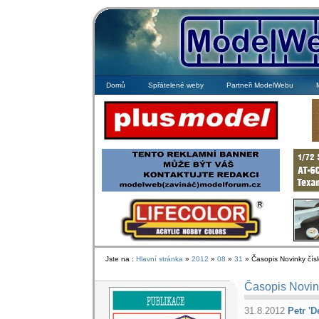
Domů
Spřátelené weby
Partneři ModelWebu
Jste na :
Hlavní stránka
»
2012
»
08
»
31
» Časopis Novinky čísl
Časopis Novink
31.8.2012
Petr 'D