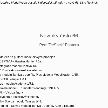
edakce ModelWebu dostala k dispozici náhledy na nové 66. číslo Novinek.
Novinky číslo 66
Petr 'DeSnek' Pastera
odelech na pultech modelářských prodejen.
EKTIVU – Hawker Hunter F.6a.
otografie modelu Tamiya 1/48.
111 v československém letectvu.
a modelu Tamiya s doplňky Plus Model a Modellkasten 1/35.
STI – Piper L-4J.
ze modelu Academy 1/72.
 Stavba modelu Trumpeter s doplňky CMK 1/72.
I – Výroba figury.
vá hra s plastikovými modely.
nah – Stavba modelu Tamiya 1/48.
vierling – Stavba modelu Tamiya s doplňky Aber a Eduard.