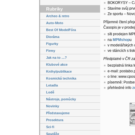
BOKORYSY – Cap
Rubriky
Stavíme svůj prv
Ze sportu – Nov
Archeo & retro
Příjemné čtení pře
Auto-Moto
Časopis je v prodej
Best Of ModelFóra
síti prodejen M
Dioráma
na
MPMshop
u
Figurky
v modelářských
ve stáncích s t
Firmy
Jak na to …?
Předplatné v ČR z
Klubové akce
bezplatná linka t
e-mail: postabo.
Knihy/publikace
o line: www.cpos
Kosmická technika
písemně: Postse
Letadla
přehledné info
z
Lodě
Nástroje, pomůcky
Novinky
Představujeme
Prosektura
Sci-fi
Soutěže