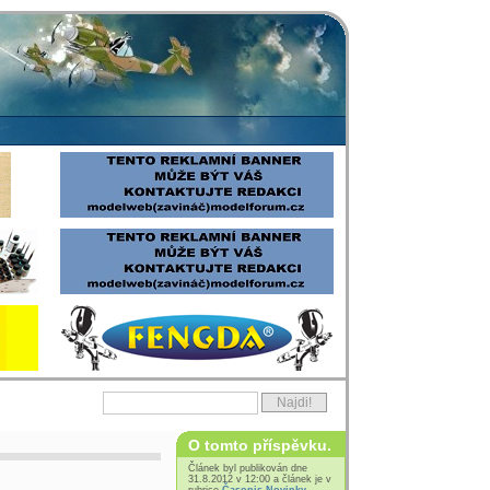
O tomto příspěvku.
Článek byl publikován dne
31.8.2012 v 12:00 a článek je v
rubrice
Časopis Novinky
.