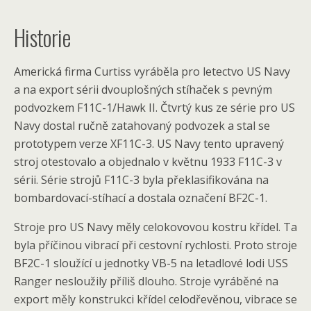
Historie
Americká firma Curtiss vyráběla pro letectvo US Navy
a na export sérii dvouplošných stíhaček s pevným
podvozkem F11C-1/Hawk II. Čtvrtý kus ze série pro US
Navy dostal ručně zatahovaný podvozek a stal se
prototypem verze XF11C-3. US Navy tento upravený
stroj otestovalo a objednalo v květnu 1933 F11C-3 v
sérii. Série strojů F11C-3 byla překlasifikována na
bombardovací-stíhací a dostala označení BF2C-1.
Stroje pro US Navy měly celokovovou kostru křídel. Ta
byla příčinou vibrací při cestovní rychlosti. Proto stroje
BF2C-1 sloužící u jednotky VB-5 na letadlové lodi USS
Ranger nesloužily příliš dlouho. Stroje vyráběné na
export měly konstrukci křídel celodřevěnou, vibrace se