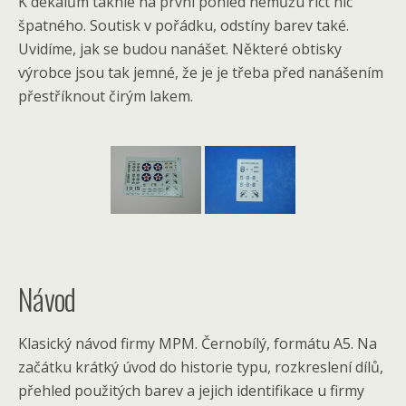
K dekálům takhle na první pohled nemůžu říct nic
špatného. Soutisk v pořádku, odstíny barev také.
Uvidíme, jak se budou nanášet. Některé obtisky
výrobce jsou tak jemné, že je je třeba před nanášením
přestříknout čirým lakem.
Návod
Klasický návod firmy MPM. Černobílý, formátu A5. Na
začátku krátký úvod do historie typu, rozkreslení dílů,
přehled použitých barev a jejich identifikace u firmy