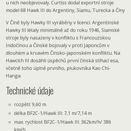
u nich neobjevovaly. Curtiss dodal exportní stroje
model 68 Hawk III do Argentiny, Siamu, Turecka a Číny
V Číně byly Hawky III vyráběny v licenci. Argentinské
Hawky III létaly minimálně až do roku 1946, Siamské
stroje byly nasazeny v konfliktu s Francouzskou
Indočínou a Čínské bojovaly v proti Japoncům v
dlouhém a krvavém Čínsko-japonském konfliktu. Na
Hawcích III dosáhli úspěchů první čínská stíhací esa,
včetně toho úplně prvního, plukovníka Kao Chi-
Hanga.
Technické údaje
rozpětí: 9,60 m
délka BF2C-1/Hawk III: 7,1 m/7,14 m
max. rychlost BF2C-1/Hawk III: 362km/h/ 386
km/h