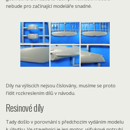
nebude pro začínající modeláře snadné.
Díly na výliscích nejsou číslovány, musíme se proto
řídit rozkreslením dílů v návodu.
Resinové díly
Tady došlo v porovnání s předchozím vydáním modelu
k úbytku. Ve stavebnici je jen motor, výfukové potrubí