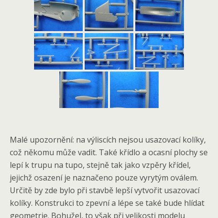
Malé upozornění: na výliscích nejsou usazovací kolíky,
což někomu může vadit. Také křídlo a ocasní plochy se
lepí k trupu na tupo, stejně tak jako vzpěry křídel,
jejichž osazení je naznačeno pouze vyrytým oválem.
Určitě by zde bylo při stavbě lepší vytvořit usazovací
kolíky. Konstrukci to zpevní a lépe se také bude hlídat
geometrie. Bohužel, to však při velikosti modelu