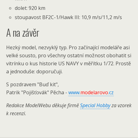
dolet: 920 km
stoupavost BF2C-1/Hawk III: 10,9 m/s/11,2 m/s
A na závěr
Hezký model, nezvyklý typ. Pro začínající modeláře asi
velké sousto, pro všechny ostatní možnost obohatit si
vitrínku o kus historie US NAVY v měřítku 1/72. Prostě
a jednoduše: doporučuji.
S pozdravem "Buď kit",
Patrik "Pojišťovák" Pěcha -
www.
modelarovo
.cz
Redakce ModelWebu děkuje firmě
Special Hobby
za vzorek
k recenzi.