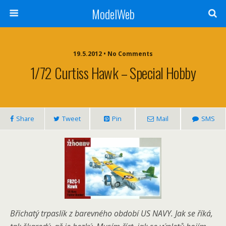
ModelWeb
19.5.2012 • No Comments
1/72 Curtiss Hawk – Special Hobby
Share
Tweet
Pin
Mail
SMS
Břichatý trpaslík z barevného období US NAVY. Jak se říká,