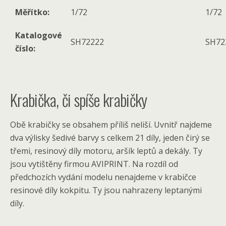
Měřítko:
1/72
1/72
Katalogové
SH72222
SH72
číslo:
Krabička, či spíše krabičky
Obě krabičky se obsahem příliš neliší. Uvnitř najdeme
dva výlisky šedivé barvy s celkem 21 díly, jeden čirý se
třemi, resinový díly motoru, aršík leptů a dekály. Ty
jsou vytištěny firmou AVIPRINT. Na rozdíl od
předchozích vydání modelu nenajdeme v krabičce
resinové díly kokpitu. Ty jsou nahrazeny leptanými
díly.