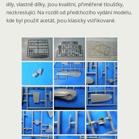
díly, vlastně dílky, jsou kvalitní, přiměřené tloušťky,
nezkreslující. Na rozdíl od předchozího vydání modelu,
kde byl použit acetát, jsou klasicky vstřikované.