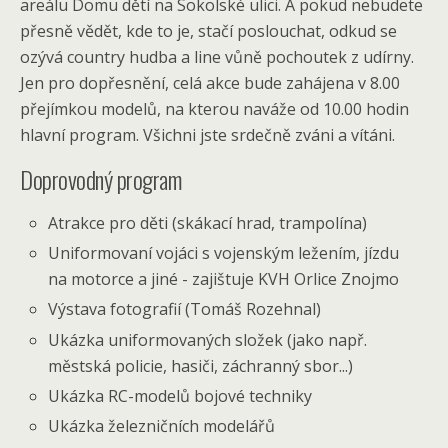
areálu Domu dětí na Sokolské ulici. A pokud nebudete
přesně vědět, kde to je, stačí poslouchat, odkud se
ozývá country hudba a line vůně pochoutek z udírny.
Jen pro dopřesnění, celá akce bude zahájena v 8.00
přejímkou modelů, na kterou naváže od 10.00 hodin
hlavní program. Všichni jste srdečně zváni a vítáni.
Doprovodný program
Atrakce pro děti (skákací hrad, trampolína)
Uniformovaní vojáci s vojenským ležením, jízdu
na motorce a jiné - zajištuje KVH Orlice Znojmo
Výstava fotografií (Tomáš Rozehnal)
Ukázka uniformovaných složek (jako např.
městská policie, hasiči, záchranný sbor...)
Ukázka RC-modelů bojové techniky
Ukázka železničních modelářů