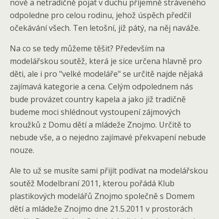
nově a netradičně pojat v duchu příjemně stráveného
odpoledne pro celou rodinu, jehož úspěch předčil
očekávání všech. Ten letošní, již pátý, na něj naváže.
Na co se tedy můžeme těšit? Především na
modelářskou soutěž, která je sice určena hlavně pro
děti, ale i pro "velké modeláře" se určitě najde nějaká
zajímavá kategorie a cena. Celým odpolednem nás
bude provázet country kapela a jako již tradičně
budeme moci shlédnout vystoupení zájmových
kroužků z Domu dětí a mládeže Znojmo. Určitě to
nebude vše, a o nejedno zajímavé překvapení nebude
nouze.
Ale to už se musíte sami přijít podívat na modelářskou
soutěž Modelbraní 2011, kterou pořádá Klub
plastikových modelářů Znojmo společně s Domem
dětí a mládeže Znojmo dne 21.5.2011 v prostorách