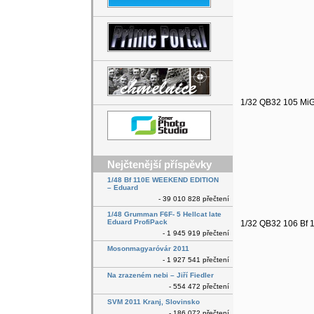
1/32 QB32 105 MiG
Nejčtenější příspěvky
1/48 Bf 110E WEEKEND EDITION
– Eduard
- 39 010 828 přečtení
1/48 Grumman F6F- 5 Hellcat late
Eduard ProfiPack
1/32 QB32 106 Bf 1
- 1 945 919 přečtení
Mosonmagyaróvár 2011
- 1 927 541 přečtení
Na zrazeném nebi – Jiří Fiedler
- 554 472 přečtení
SVM 2011 Kranj, Slovinsko
- 186 072 přečtení