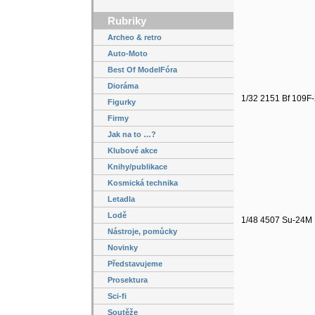
Rubriky
Archeo & retro
Auto-Moto
Best Of ModelFóra
Dioráma
1/32 2151 Bf 109F-
Figurky
Firmy
Jak na to …?
Klubové akce
Knihy/publikace
Kosmická technika
Letadla
Lodě
1/48 4507 Su-24M
Nástroje, pomůcky
Novinky
Představujeme
Prosektura
Sci-fi
Soutěže