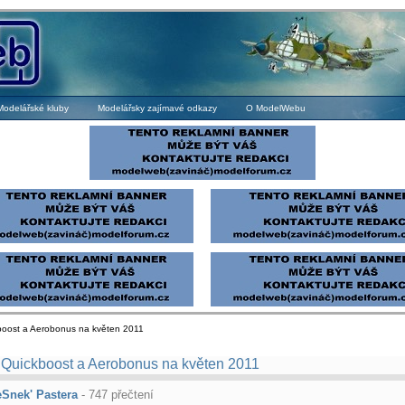
Modelářské kluby
Modelářsky zajímavé odkazy
O ModelWebu
boost a Aerobonus na květen 2011
, Quickboost a Aerobonus na květen 2011
eSnek' Pastera
- 747 přečtení