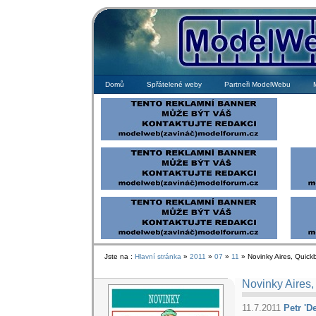
Domů
Spřátelené weby
Partneři ModelWebu
Jste na :
Hlavní stránka
»
2011
»
07
»
11
» Novinky Aires, Quick
Novinky Aires
11.7.2011
Petr 'D