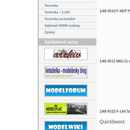
Technika
1/48 4510 F-4E/F Ph
Technika – 1:144
Technika na kolejích
Zajímavé WWW stránky
Zprávy
Spřátelené weby
1/48 4512 MiG-21 
1/48 4515 F-14A To
Quickboost: