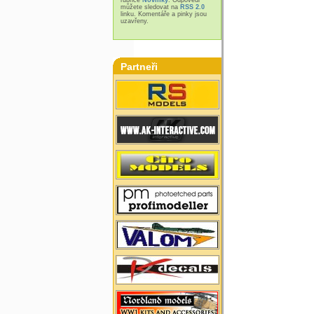
můžete sledovat na
RSS 2.0
linku. Komentáře a pinky jsou
uzavřeny.
Partneři