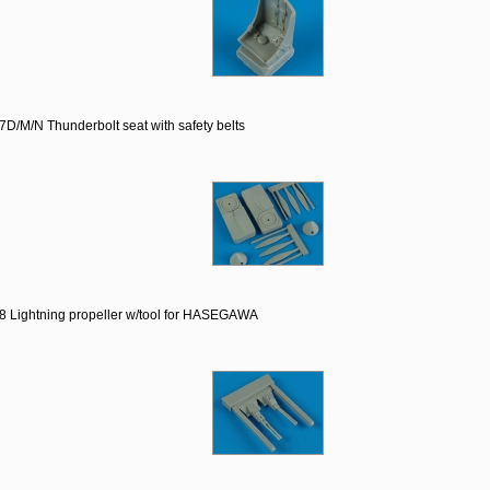
D/M/N Thunderbolt seat with safety belts
8 Lightning propeller w/tool for HASEGAWA