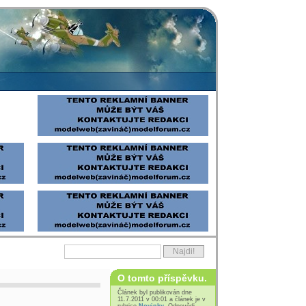
O tomto příspěvku.
Článek byl publikován dne
11.7.2011 v 00:01 a článek je v
rubrice
Novinky
. Odpovědi