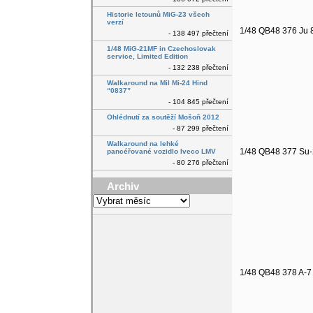
Historie letounů MiG-23 všech
verzí
1/48 QB48 376 Ju 87
- 138 497 přečtení
1/48 MiG-21MF in Czechoslovak
service, Limited Edition
- 132 238 přečtení
Walkaround na Mil Mi-24 Hind
“0837”
- 104 845 přečtení
Ohlédnutí za soutěží Mošoň 2012
- 87 299 přečtení
Walkaround na lehké
1/48 QB48 377 Su
pancéřované vozidlo Iveco LMV
- 80 276 přečtení
Archiv
Archiv
1/48 QB48 378 A-7 