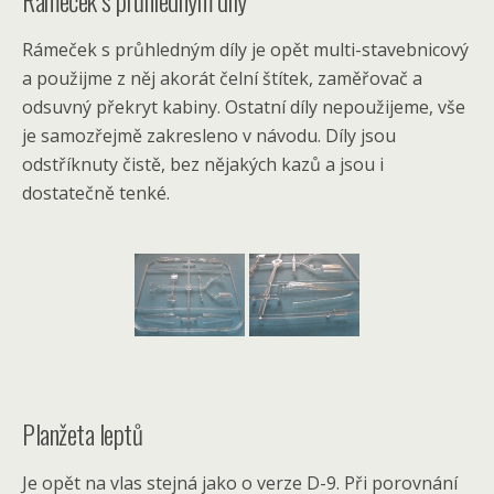
Rámeček s průhledným díly
Rámeček s průhledným díly je opět multi-stavebnicový
a použijme z něj akorát čelní štítek, zaměřovač a
odsuvný překryt kabiny. Ostatní díly nepoužijeme, vše
je samozřejmě zakresleno v návodu. Díly jsou
odstříknuty čistě, bez nějakých kazů a jsou i
dostatečně tenké.
Planžeta leptů
Je opět na vlas stejná jako o verze D-9. Při porovnání