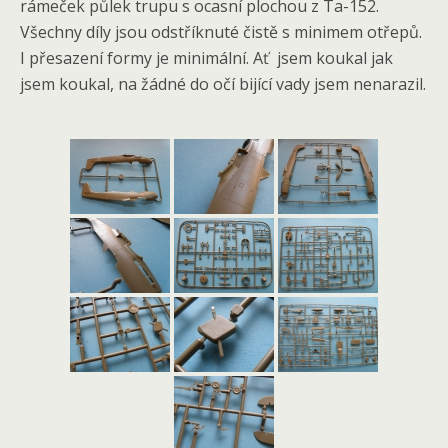
rámeček půlek trupu s ocasní plochou z Ta-152.
Všechny díly jsou odstříknuté čistě s minimem otřepů.
I přesazení formy je minimální. Ať jsem koukal jak
jsem koukal, na žádné do očí bijící vady jsem nenarazil.