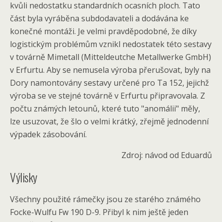
kvůli nedostatku standardních ocasních ploch. Tato
část byla vyráběna subdodavateli a dodávána ke
konečné montáži. Je velmi pravděpodobné, že díky
logistickým problémům vznikl nedostatek této sestavy
v továrně Mimetall (Mitteldeutche Metallwerke GmbH)
v Erfurtu. Aby se nemusela výroba přerušovat, byly na
Dory namontovány sestavy určené pro Ta 152, jejichž
výroba se ve stejné továrně v Erfurtu připravovala. Z
počtu známých letounů, které tuto "anomálii" měly,
lze usuzovat, že šlo o velmi krátký, zřejmě jednodenní
výpadek zásobování.
Zdroj: návod od Eduardů
Výlisky
Všechny použité rámečky jsou ze starého známého
Focke-Wulfu Fw 190 D-9. Přibyl k nim ještě jeden