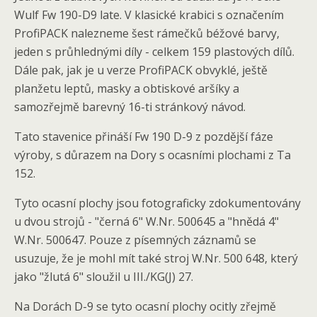
Wulf Fw 190-D9 late. V klasické krabici s označením
ProfiPACK nalezneme šest rámečků béžové barvy,
jeden s průhlednými díly - celkem 159 plastových dílů.
Dále pak, jak je u verze ProfiPACK obvyklé, ještě
planžetu leptů, masky a obtiskové aršíky a
samozřejmě barevný 16-ti stránkový návod.
Tato stavenice přináší Fw 190 D-9 z pozdější fáze
výroby, s důrazem na Dory s ocasními plochami z Ta
152.
Tyto ocasní plochy jsou fotograficky zdokumentovány
u dvou strojů - "černá 6" W.Nr. 500645 a "hnědá 4"
W.Nr. 500647. Pouze z písemných záznamů se
usuzuje, že je mohl mít také stroj W.Nr. 500 648, který
jako "žlutá 6" sloužil u III./KG(J) 27.
Na Dorách D-9 se tyto ocasní plochy ocitly zřejmě