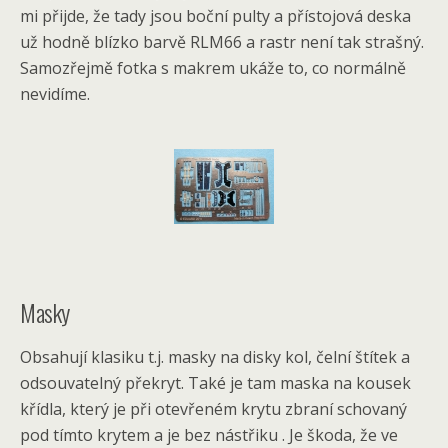
mi přijde, že tady jsou boční pulty a přístojová deska
už hodně blízko barvě RLM66 a rastr není tak strašný.
Samozřejmě fotka s makrem ukáže to, co normálně
nevidíme.
Masky
Obsahují klasiku t.j. masky na disky kol, čelní štítek a
odsouvatelný překryt. Také je tam maska na kousek
křídla, který je při otevřeném krytu zbraní schovaný
pod tímto krytem a je bez nástřiku . Je škoda, že ve