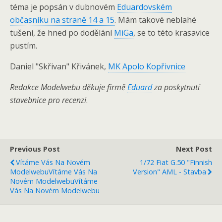
téma je popsán v dubnovém
Eduardovském
občasníku na straně 14 a 15
. Mám takové neblahé
tušení, že hned po dodělání
MiGa
, se to této krasavice
pustím.
Daniel "Skřivan" Křivánek,
MK Apolo Kopřivnice
Redakce Modelwebu děkuje firmě
Eduard
za poskytnutí
stavebnice pro recenzi
.
Previous Post
Next Post
Vítáme Vás Na Novém
1/72 Fiat G.50 "Finnish
Modelwebu
Vítáme Vás Na
Version" AML - Stavba
Novém Modelwebu
Vítáme
Vás Na Novém Modelwebu