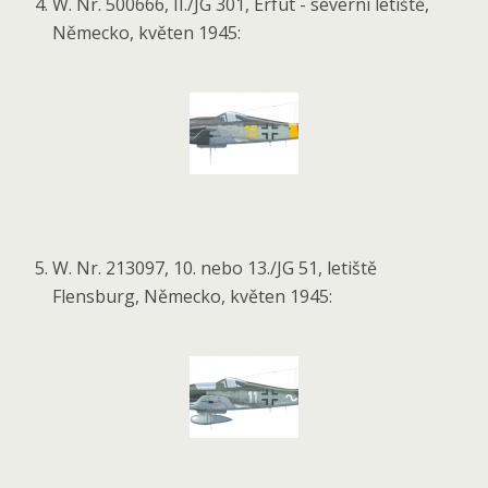
W. Nr. 500666, II./JG 301, Erfut - severní letiště,
Německo, květen 1945:
W. Nr. 213097, 10. nebo 13./JG 51, letiště
Flensburg, Německo, květen 1945: