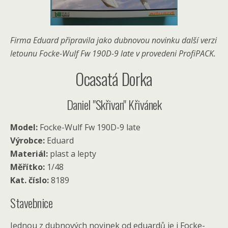
Firma Eduard připravila jako dubnovou novinku další verzi
letounu Focke-Wulf Fw 190D-9 late v provedeni ProfiPACK.
Ocasatá Dorka
Daniel "Skřivan" Křivánek
Model:
Focke-Wulf Fw 190D-9 late
Výrobce:
Eduard
Materiál:
plast a lepty
Měřítko:
1/48
Kat. číslo:
8189
Stavebnice
Jednou z dubnových novinek od eduardů je i Focke-