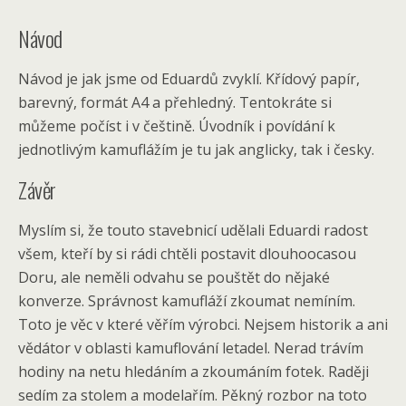
Návod
Návod je jak jsme od Eduardů zvyklí. Křídový papír,
barevný, formát A4 a přehledný. Tentokráte si
můžeme počíst i v češtině. Úvodník i povídání k
jednotlivým kamuflážím je tu jak anglicky, tak i česky.
Závěr
Myslím si, že touto stavebnicí udělali Eduardi radost
všem, kteří by si rádi chtěli postavit dlouhoocasou
Doru, ale neměli odvahu se pouštět do nějaké
konverze. Správnost kamufláží zkoumat nemíním.
Toto je věc v které věřím výrobci. Nejsem historik a ani
vědátor v oblasti kamuflování letadel. Nerad trávím
hodiny na netu hledáním a zkoumáním fotek. Raději
sedím za stolem a modelařím. Pěkný rozbor na toto