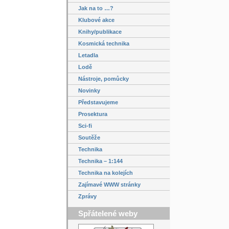
Jak na to …?
Klubové akce
Knihy/publikace
Kosmická technika
Letadla
Lodě
Nástroje, pomůcky
Novinky
Představujeme
Prosektura
Sci-fi
Soutěže
Technika
Technika – 1:144
Technika na kolejích
Zajímavé WWW stránky
Zprávy
Spřátelené weby