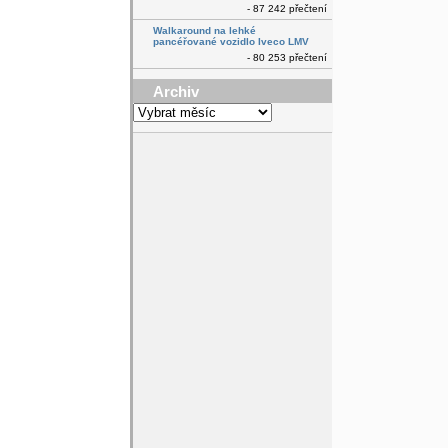
- 87 242 přečtení
Walkaround na lehké
pancéřované vozidlo Iveco LMV
- 80 253 přečtení
Archiv
Archiv