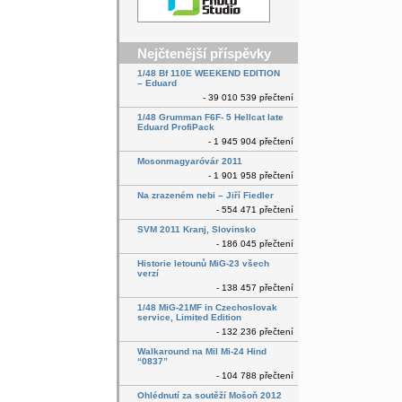
Nejčtenější příspěvky
1/48 Bf 110E WEEKEND EDITION
– Eduard
- 39 010 539 přečtení
1/48 Grumman F6F- 5 Hellcat late
Eduard ProfiPack
- 1 945 904 přečtení
Mosonmagyaróvár 2011
- 1 901 958 přečtení
Na zrazeném nebi – Jiří Fiedler
- 554 471 přečtení
SVM 2011 Kranj, Slovinsko
- 186 045 přečtení
Historie letounů MiG-23 všech
verzí
- 138 457 přečtení
1/48 MiG-21MF in Czechoslovak
service, Limited Edition
- 132 236 přečtení
Walkaround na Mil Mi-24 Hind
“0837”
- 104 788 přečtení
Ohlédnutí za soutěží Mošoň 2012