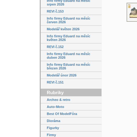
Info firmy Eduard na měsíc
srpen 2026
REVI č.153
Info firmy Eduard na měsíc
červen 2026
Modelář květen 2026
Info firmy Eduard na měsíc
květen 2026
REVI č.152
Info firmy Eduard na měsíc
duben 2026
Info firmy Eduard na měsíc
březen 2026
Modelář únor 2026
REVI č.151
Rubriky
Archeo & retro
Auto-Moto
Best Of ModelFóra
Dioráma
Figurky
Firmy