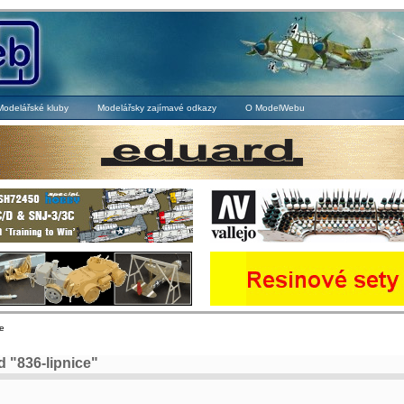
Modelářské kluby
Modelářsky zajímavé odkazy
O ModelWebu
e
 "836-lipnice"