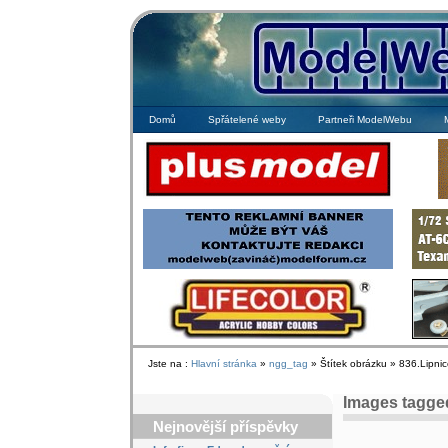
Domů
Spřátelené weby
Partneři ModelWebu
Jste na :
Hlavní stránka
»
ngg_tag
» Štítek obrázku » 836.Lipnic
Images tagged
Nejnovější příspěvky