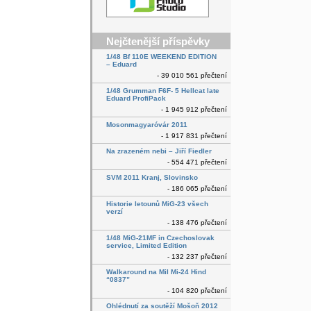
Nejčtenější příspěvky
1/48 Bf 110E WEEKEND EDITION
– Eduard
- 39 010 561 přečtení
1/48 Grumman F6F- 5 Hellcat late
Eduard ProfiPack
- 1 945 912 přečtení
Mosonmagyaróvár 2011
- 1 917 831 přečtení
Na zrazeném nebi – Jiří Fiedler
- 554 471 přečtení
SVM 2011 Kranj, Slovinsko
- 186 065 přečtení
Historie letounů MiG-23 všech
verzí
- 138 476 přečtení
1/48 MiG-21MF in Czechoslovak
service, Limited Edition
- 132 237 přečtení
Walkaround na Mil Mi-24 Hind
“0837”
- 104 820 přečtení
Ohlédnutí za soutěží Mošoň 2012