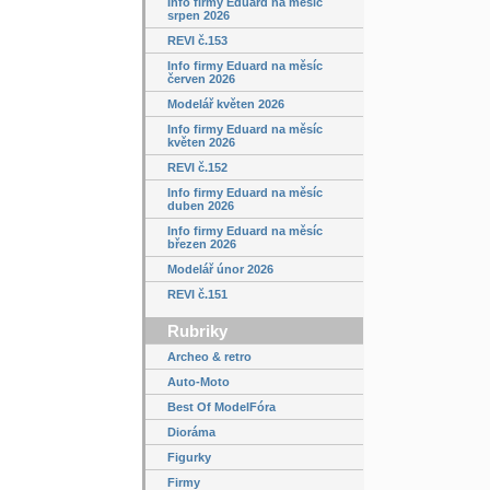
Info firmy Eduard na měsíc
srpen 2026
REVI č.153
Info firmy Eduard na měsíc
červen 2026
Modelář květen 2026
Info firmy Eduard na měsíc
květen 2026
REVI č.152
Info firmy Eduard na měsíc
duben 2026
Info firmy Eduard na měsíc
březen 2026
Modelář únor 2026
REVI č.151
Rubriky
Archeo & retro
Auto-Moto
Best Of ModelFóra
Dioráma
Figurky
Firmy