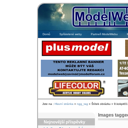
Domů
Spřátelené weby
Partneři ModelWebu
Jste na :
Hlavní stránka
»
ngg_tag
» Štítek obrázku » 9.kokpit01
Images tagged
Nejnovější příspěvky