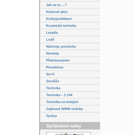
Jak na to …?
Klubové akce
Knihy/publikace
Kosmická technika
Letadla
Lodě
Nástroje, pomůcky
Novinky
Představujeme
Prosektura
Sci-fi
Soutěže
Technika
Technika – 1:144
Technika na kolejích
Zajímavé WWW stránky
Zprávy
Spřátelené weby