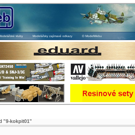
Modelářské kluby
Modelářsky zajímavé odkazy
O ModelWebu
 "9-kokpit01"