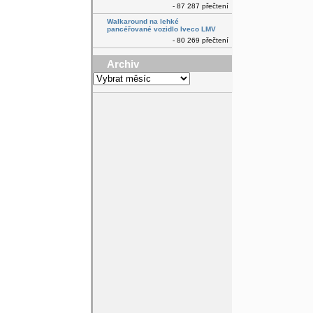
- 87 287 přečtení
Walkaround na lehké
pancéřované vozidlo Iveco LMV
- 80 269 přečtení
Archiv
Archiv