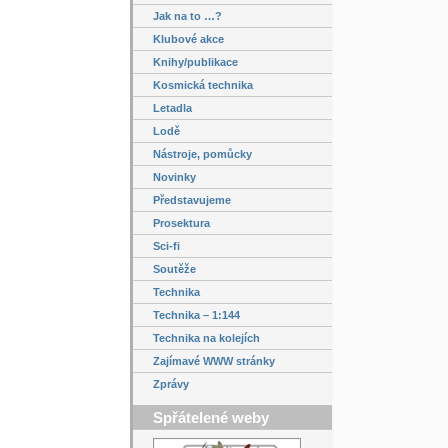
Jak na to …?
Klubové akce
Knihy/publikace
Kosmická technika
Letadla
Lodě
Nástroje, pomůcky
Novinky
Představujeme
Prosektura
Sci-fi
Soutěže
Technika
Technika – 1:144
Technika na kolejích
Zajímavé WWW stránky
Zprávy
Spřátelené weby