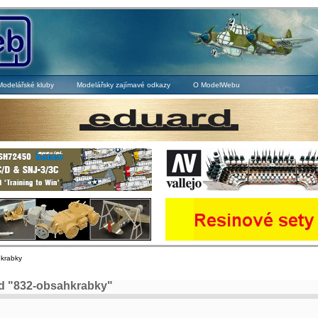
Modelářské kluby
Modelářsky zajímavé odkazy
O ModelWebu
hkrabky
d "832-obsahkrabky"