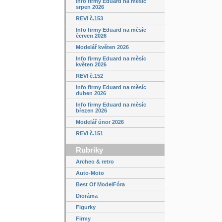
Info firmy Eduard na měsíc
srpen 2026
REVI č.153
Info firmy Eduard na měsíc
červen 2026
Modelář květen 2026
Info firmy Eduard na měsíc
květen 2026
REVI č.152
Info firmy Eduard na měsíc
duben 2026
Info firmy Eduard na měsíc
březen 2026
Modelář únor 2026
REVI č.151
Rubriky
Archeo & retro
Auto-Moto
Best Of ModelFóra
Dioráma
Figurky
Firmy