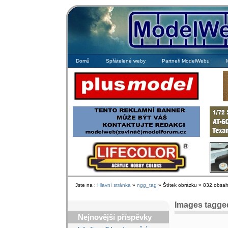
Domů
Spřátelené weby
Partneři ModelWebu
Jste na :
Hlavní stránka
»
ngg_tag
» Štítek obrázku » 832.obsa
Images tagge
Nejnovější příspěvky