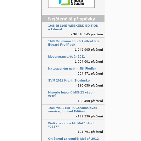
Nejčtenější příspěvky
1/48 Bf 110E WEEKEND EDITION
– Eduard
- 39 010 545 přečtení
1/48 Grumman F6F- 5 Hellcat late
Eduard ProfiPack
- 1 945 905 přečtení
Mosonmagyaróvár 2011
- 1 904 601 přečtení
Na zrazeném nebi – Jiří Fiedler
- 554 471 přečtení
SVM 2011 Kranj, Slovinsko
- 186 050 přečtení
Historie letounů MiG-23 všech
verzí
- 138 458 přečtení
1/48 MiG-21MF in Czechoslovak
service, Limited Edition
- 132 236 přečtení
Walkaround na Mil Mi-24 Hind
“0837”
- 104 791 přečtení
Ohlédnutí za soutěží Mošoň 2012