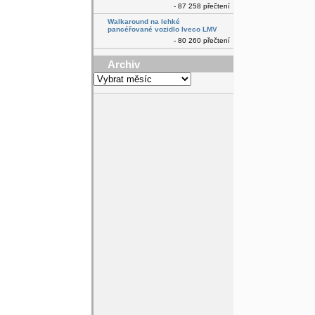
- 87 258 přečtení
Walkaround na lehké
pancéřované vozidlo Iveco LMV
- 80 260 přečtení
Archiv
Archiv