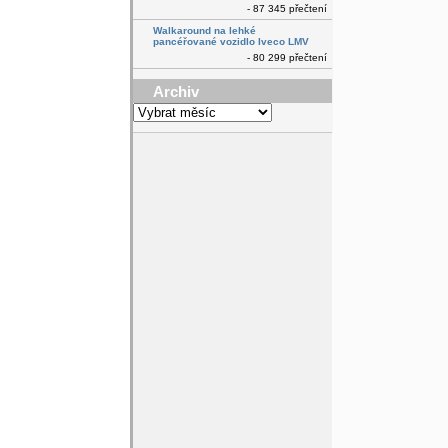
- 87 345 přečtení
Walkaround na lehké
pancéřované vozidlo Iveco LMV
- 80 299 přečtení
Archiv
Archiv