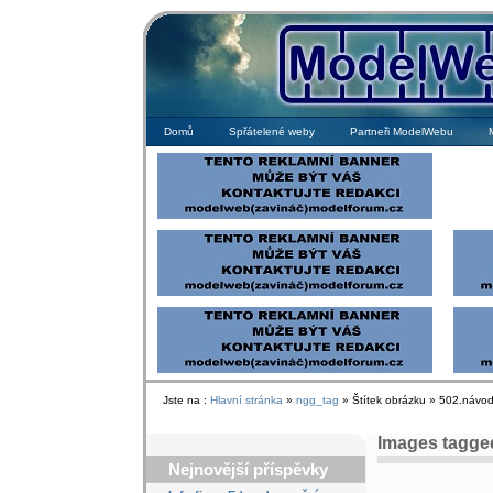
Domů
Spřátelené weby
Partneři ModelWebu
Jste na :
Hlavní stránka
»
ngg_tag
» Štítek obrázku » 502.návo
Images tagge
Nejnovější příspěvky