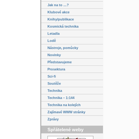
Jak na to …?
Klubové akce
Knihy/publikace
Kosmická technika
Letadla
Lodě
Nástroje, pomůcky
Novinky
Představujeme
Prosektura
Sci-fi
Soutěže
Technika
Technika – 1:144
Technika na kolejích
Zajímavé WWW stránky
Zprávy
Spřátelené weby