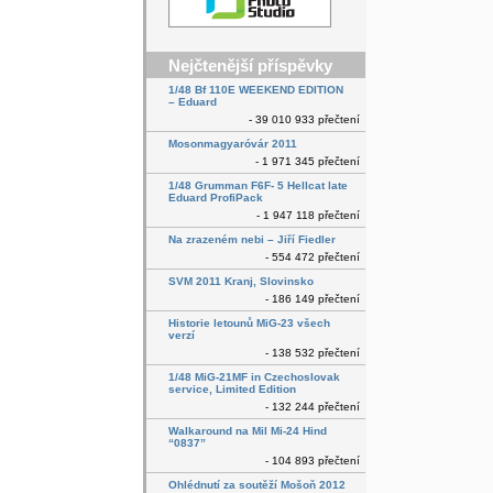
Nejčtenější příspěvky
1/48 Bf 110E WEEKEND EDITION
– Eduard
- 39 010 933 přečtení
Mosonmagyaróvár 2011
- 1 971 345 přečtení
1/48 Grumman F6F- 5 Hellcat late
Eduard ProfiPack
- 1 947 118 přečtení
Na zrazeném nebi – Jiří Fiedler
- 554 472 přečtení
SVM 2011 Kranj, Slovinsko
- 186 149 přečtení
Historie letounů MiG-23 všech
verzí
- 138 532 přečtení
1/48 MiG-21MF in Czechoslovak
service, Limited Edition
- 132 244 přečtení
Walkaround na Mil Mi-24 Hind
“0837”
- 104 893 přečtení
Ohlédnutí za soutěží Mošoň 2012