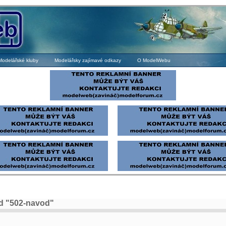
Modelářské kluby
Modelářsky zajímavé odkazy
O ModelWebu
d
d "502-navod"