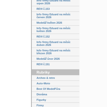
Info firmy Eduard na měsíc
srpen 2026
REVI č.153
Info firmy Eduard na měsíc
červen 2026
Modelář květen 2026
Info firmy Eduard na měsíc
květen 2026
REVI č.152
Info firmy Eduard na měsíc
duben 2026
Info firmy Eduard na měsíc
březen 2026
Modelář únor 2026
REVI č.151
Rubriky
Archeo & retro
Auto-Moto
Best Of ModelFóra
Dioráma
Figurky
Firmy